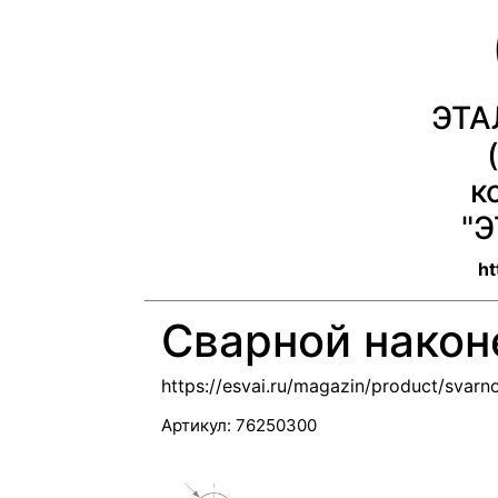
ЭТА
к
"
ht
Сварной након
https://esvai.ru/magazin/product/svar
Артикул:
76250300