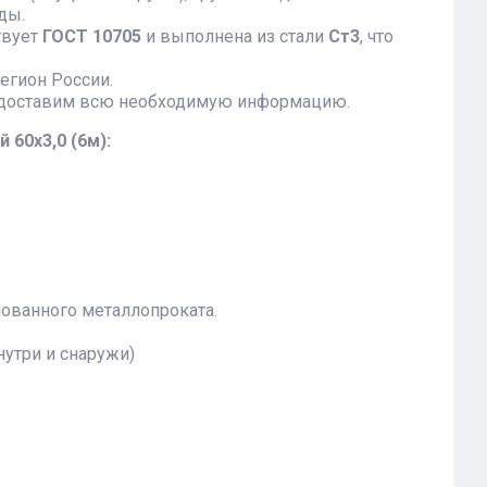
ды.
твует
ГОСТ 10705
и выполнена из стали
Ст3
, что
егион России.
доставим всю необходимую информацию.
60х3,0 (6м):
ованного металлопроката.
утри и снаружи)