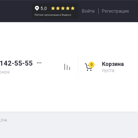
Войти
Регистрация
 142-55-55
Корзина
0
пуста
онок
0 м.