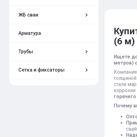
ЖБ сваи
Купи
Арматура
(6 м
Трубы
Ищете до
метров) 
Сетка и фиксаторы
Компания 
толщиной 
cтали ма
коррозии
горячего
Почему в
Опто
Прям
свай
Наде