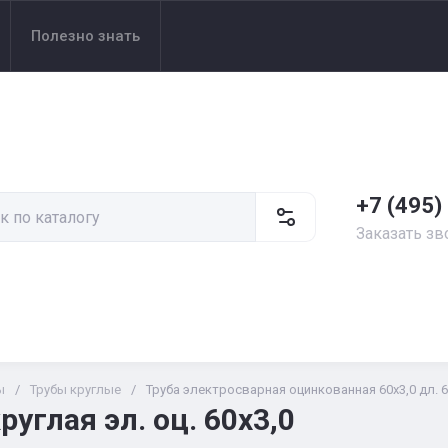
Полезно знать
+7 (495)
Заказать зв
ы
/
Трубы круглые
/
Труба электросварная оцинкованная 60х3,0 дл. 6,
руглая эл. оц. 60х3,0