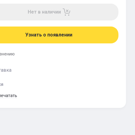
Нет в наличии
Узнать о появлении
авнению
тавка
ся
печатать