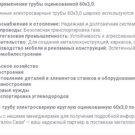
применения трубы оцинкованной 60х3,0:
нные электросварные трубы 60х3,0 широко используются 
оснабжение и отопление:
Надежная и долговечная систем
опроводы:
Безопасная транспортировка газа.
тегазовая промышленность:
Устойчивость к агрессивны
ительство:
Для создания металлоконструкций, каркасов, 
зводство мебели и рекламных конструкций:
Эстетичный 
омобилестроение
ьское хозяйство
остроение
товление деталей и элементов станков и оборудовани
иностроение
овые нужды
нспортировка углеводородов
 трубу электросварную круглую оцинкованную 60х3,0 по
ь с нашими менеджерами для получения подробной информ
Эталон Сваи" – ваш надежный партнер в поставках металлоп