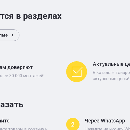
тся в разделах
глые
Актуальные ц
ам доверяют
В каталоге товаро
олее 30 000 монтажей!
актуальные цены!
казать
айте
Через WhatsApp
2
ьте товары в корзину и
Нажмите на иконку Wh