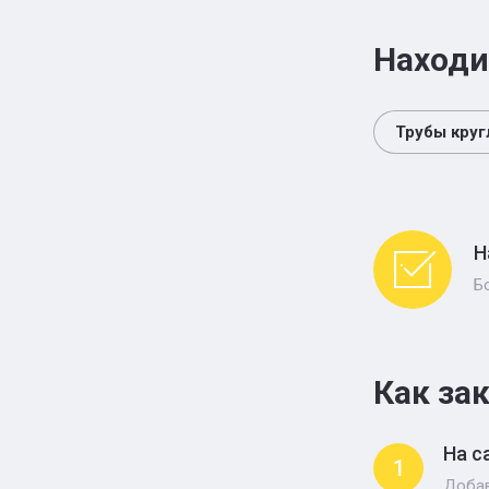
Находи
Трубы кру
Н
Б
Как за
На с
1
Добав