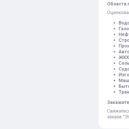
Области 
Оцинкова
Вод
Газ
Неф
Стро
Прои
Авт
ЖКХ
Сел
Суд
Изго
Маш
Быт
Тра
Закажите
Свяжитес
заказа. "