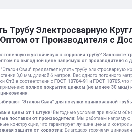
ть Трубу Электросварную Круг
) Оптом от Производителя с Дос
лговечную и устойчивую к коррозии трубу? Закажите тр
оптом по выгодной цене напрямую от производителя с д
"Эталон Сваи" предлагает купить трубу электросварную 
стенки 3,0 мм, длиной 6 метров. Вес одного погонного метр
рки
Ст3
в соответствии с
ГОСТ 10704-91
и
ГОСТ 10705
, что
 применено
полное покрытие цинком (не менее 30 мкм) к
 цинкования.
ыбирают "Эталон Сваи" для покупки оцинкованной труб
вые цены от 1 штуки!
Выгодные условия при любом объе
ые поставки от производителя:
Мы работаем напрямую с
ные конструкции, что гарантирует лучшие цены и контроль
жная защита от коррозии:
Благодаря горячему цинковани