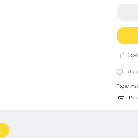
К ср
Дос
Поделить
Рас