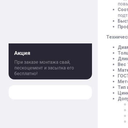
повы
Соот
подт
Быст
Проф
Техничес
Диа
Акция
Толщ
Длин
При заказе монтажа свай,
Вес 1
пескоцемент и засыпка его
Мате
бесплатно!
ГОС
Мето
Тип 
Цин
Допу