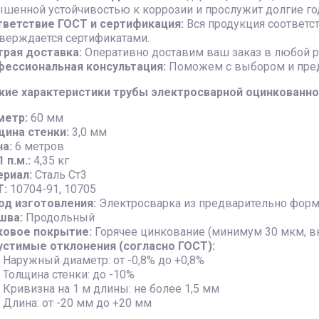
шенной устойчивостью к коррозии и прослужит долгие го
ветствие ГОСТ и сертификация:
Вся продукция соответс
верждается сертификатами.
рая доставка:
Оперативно доставим ваш заказ в любой р
ессиональная консультация:
Поможем с выбором и пре
кие характеристики трубы электросварной оцинкованной 
метр:
60 мм
ина стенки:
3,0 мм
а:
6 метров
 п.м.:
4,35 кг
риал:
Сталь Ст3
Т:
10704-91, 10705
д изготовления:
Электросварка из предварительно форм
шва:
Продольный
ковое покрытие:
Горячее цинкование (минимум 30 мкм, вн
стимые отклонения (согласно ГОСТ):
Наружный диаметр: от -0,8% до +0,8%
Толщина стенки: до -10%
Кривизна на 1 м длины: не более 1,5 мм
Длина: от -20 мм до +20 мм