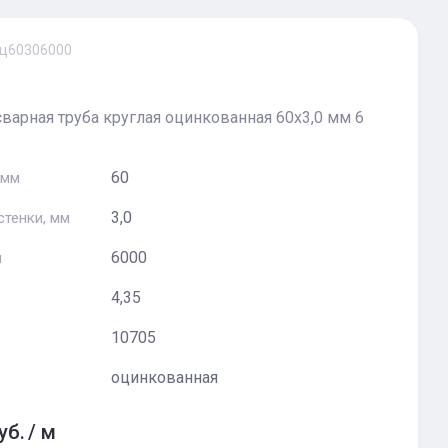
ц60306000
варная труба круглая оцинкованная 60х3,0 мм 6
60
 мм
3,0
стенки, мм
6000
м
4,35
10705
оцинкованная
е
уб.
/
м