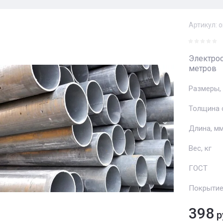
Артикул:
о
Электрос
метров
Размеры,
Толщина 
Длина, м
Вес, кг
ГОСТ
Покрыти
398
р