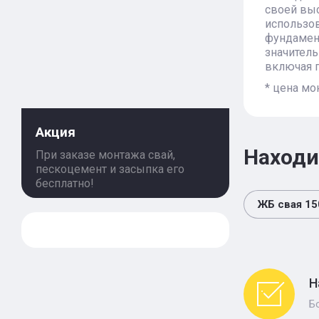
своей выс
использов
фундамент
значитель
включая 
* цена мо
Акция
Находи
При заказе монтажа свай,
пескоцемент и засыпка его
бесплатно!
ЖБ свая 15
Н
Б