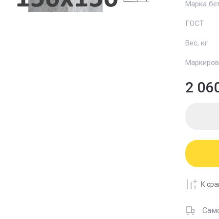
Марка бе
ГОСТ
Вес, кг
Маркиров
2 06
К ср
Сам