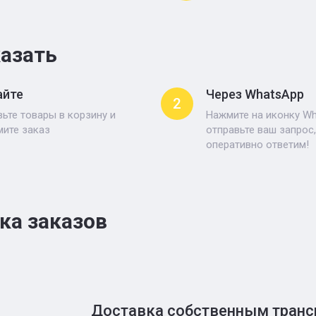
казать
айте
Через WhatsApp
2
ьте товары в корзину и
Нажмите на иконку Wh
ите заказ
отправьте ваш запрос
оперативно ответим!
ка заказов
Доставка собственным тран