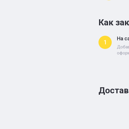
Как за
На с
1
Добав
оформ
Достав