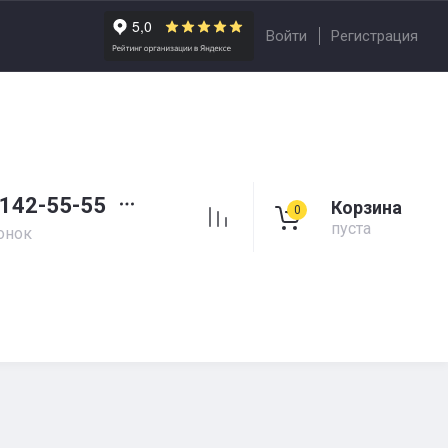
Войти
Регистрация
 142-55-55
Корзина
0
пуста
онок