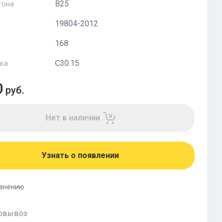
В25
тона
19804-2012
168
С30.15
ка
0
руб.
Нет в наличии
Узнать о появлении
авнению
овывоз