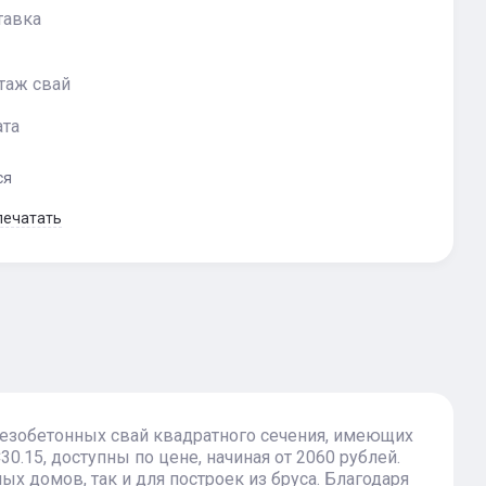
тавка
таж свай
ата
ся
печатать
лезобетонных свай квадратного сечения, имеющих
0.15, доступны по цене, начиная от 2060 рублей.
х домов, так и для построек из бруса. Благодаря