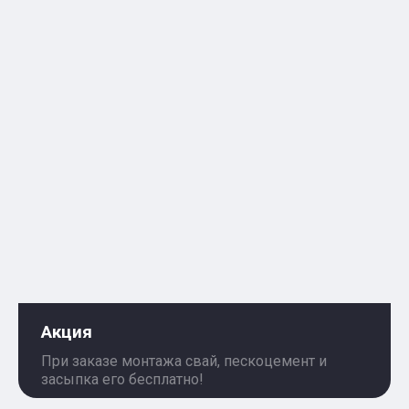
Акция
При заказе монтажа свай, пескоцемент и
засыпка его бесплатно!